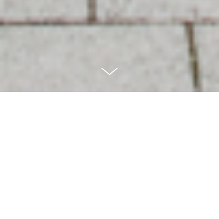
MEHRFAMILIENHAUS
Entstanden ist ein viergeschossiges
Mehrfamilienwohnhaus mit 17 Wohneinheiten
unterschiedlicher Größe. Das Gebäude mit einem
Mansarddach nimmt die Traufhöhen der
Nachbarbebauung auf und orientiert sich an den